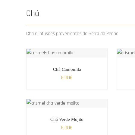
Chá
Chá e infusões provenientes da Serra da Penha
Chá Camomila
5,90
€
Chá Verde Mojito
5,90
€