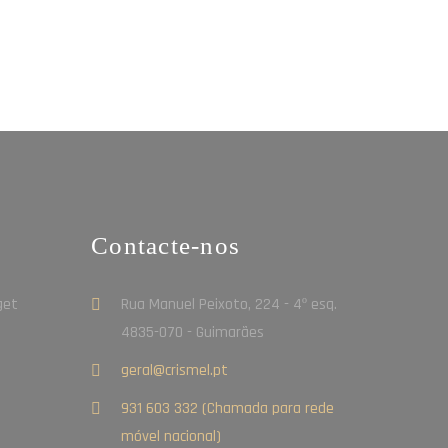
Contacte-nos
Rua Manuel Peixoto, 224 - 4º esq.
4835-070 - Guimarães
geral@crismel.pt
931 603 332 (Chamada para rede
móvel nacional)