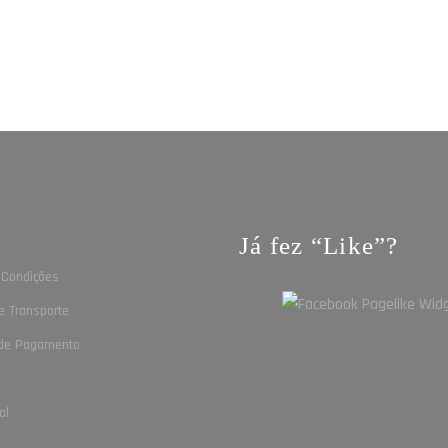
Já fez “Like”?
s
 Condições
e Transporte
de Pagamento
al