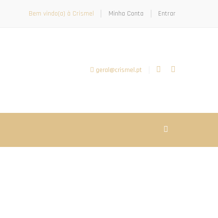
Bem vindo(a) à Crismel
Minha Conta
Entrar
geral@crismel.pt