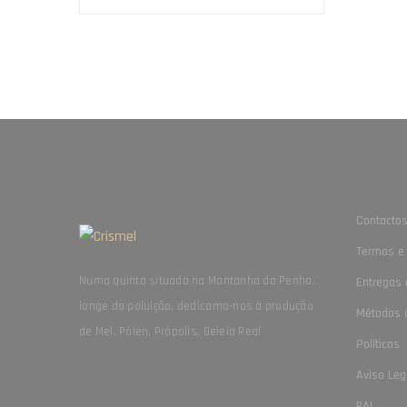
Contacto
Termos e
Numa quinta situada na Montanha da Penha,
Entregas 
longe da poluição, dedicamo-nos à produção
Métodos 
de Mel, Pólen, Própolis, Geleia Real
Políticas
Aviso Leg
RAL