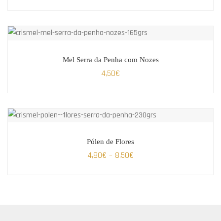
Mel Serra da Penha com Nozes
4,50
€
Pólen de Flores
4,80
€
–
8,50
€