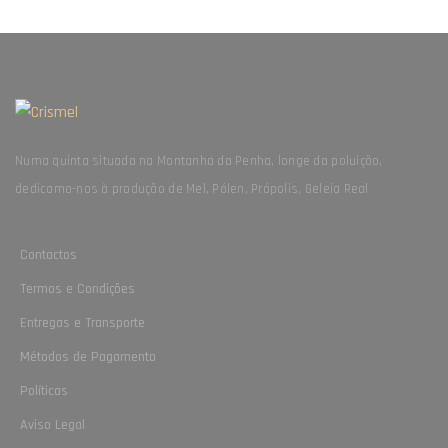
Numa quinta situada na Montanha da Penha, longe da poluição,
dedicamo-nos à produção de Mel, Pólen, Própolis, Geleia Real
Contactos
Termos e Condições
Entregas e Transporte
Métodos de Pagamento
Políticas
Aviso Legal