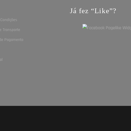
Já fez “Like”?
s
 Condições
e Transporte
de Pagamento
al