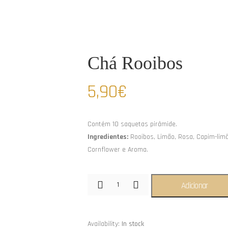
Chá Rooibos
5,90
€
Contém 10 saquetas pirâmide.
Ingredientes:
Rooibos, Limão, Rosa, Capim-limão
Cornflower e Aroma.
Adicionar
Availability:
In stock