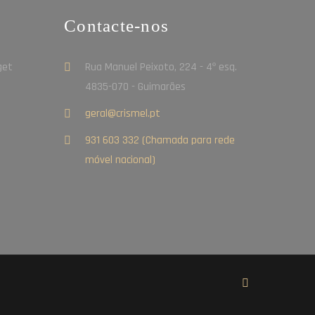
Contacte-nos
Rua Manuel Peixoto, 224 - 4º esq.
4835-070 - Guimarães
geral@crismel.pt
931 603 332 (Chamada para rede
móvel nacional)