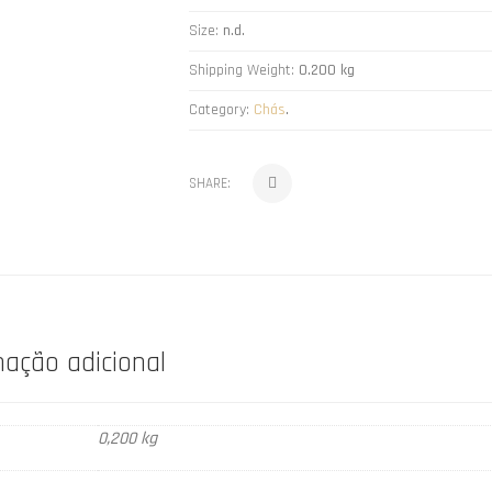
Size:
n.d.
Shipping Weight:
0.200 kg
Category:
Chás
.
SHARE:
mação adicional
0,200 kg