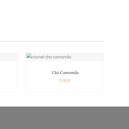
Chá Camomila
5,90
€