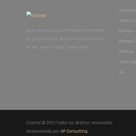
Contacto
Termos e
Numa quinta situada na Montanha da Penha,
Entregas 
longe da poluição, dedicamo-nos à produção
Métodos 
de Mel, Pólen, Própolis, Geleia Real
Políticas
Aviso Leg
RAL
Crismel © 2017.Todos os direitos reservados
Desenvolvido por
AP Consulting